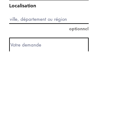
Localisation
optionnel
Envoyer
Naviguer :
Retourner en haut
de la page
Accueil
Faire appel à un artiste
Page pour les artistes