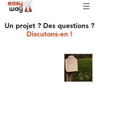
Un projet ? Des questions ?
Discutons-en !
Nous appelez :
06.50.22.83.37
Nous écrire :
bureau@easywayassociation.fr
Vous êtes un artiste et souhaitez nous
rejoindre ? Nous sommes impatients
de faire votre connaissance !